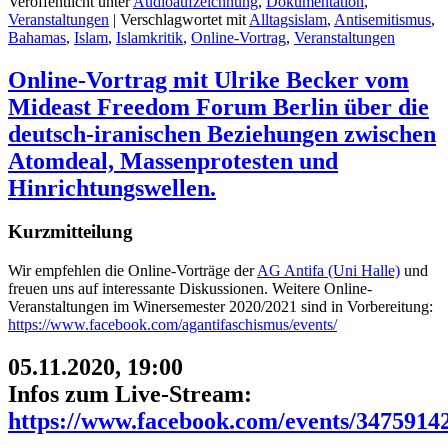
Veröffentlicht unter
Audioaufzeichnung
,
Dokumentation
,
Veranstaltungen
|
Verschlagwortet mit
Alltagsislam
,
Antisemitismus
,
Bahamas
,
Islam
,
Islamkritik
,
Online-Vortrag
,
Veranstaltungen
Online-Vortrag mit Ulrike Becker vom
Mideast Freedom Forum Berlin über die
deutsch-iranischen Beziehungen zwischen
Atomdeal, Massenprotesten und
Hinrichtungswellen.
Kurzmitteilung
Wir empfehlen die Online-Vorträge der
AG Antifa (Uni Halle)
und
freuen uns auf interessante Diskussionen. Weitere Online-
Veranstaltungen im Winersemester 2020/2021 sind in Vorbereitung:
https://www.facebook.com/agantifaschismus/events/
05.11.2020, 19:00
Infos zum Live-Stream:
https://www.facebook.com/events/3475914