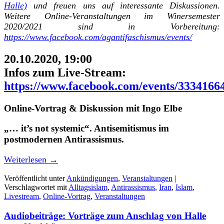
Halle)
und freuen uns auf interessante Diskussionen.
Weitere Online-Veranstaltungen im Winersemester
2020/2021 sind in Vorbereitung:
https://www.facebook.com/agantifaschismus/events/
20.10.2020, 19:00
Infos zum Live-Stream:
https://www.facebook.com/events/3334166
Online-Vortrag & Diskussion mit Ingo Elbe
„… it’s not systemic“. Antisemitismus im
postmodernen Antirassismus.
Weiterlesen
→
Veröffentlicht unter
Ankündigungen
,
Veranstaltungen
|
Verschlagwortet mit
Alltagsislam
,
Antirassismus
,
Iran
,
Islam
,
Livestream
,
Online-Vortrag
,
Veranstaltungen
Audiobeiträge: Vorträge zum Anschlag von Halle