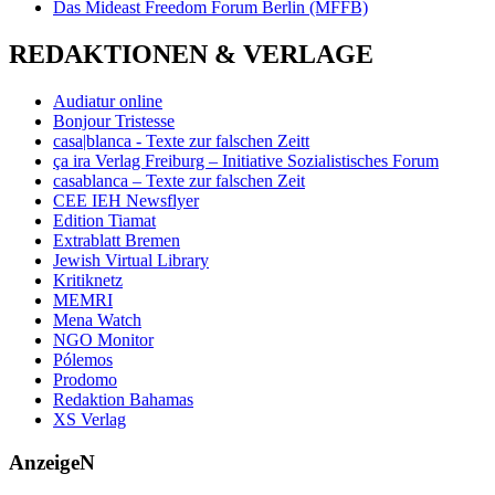
Das Mideast Freedom Forum Berlin (MFFB)
REDAKTIONEN & VERLAGE
Audiatur online
Bonjour Tristesse
casa|blanca - Texte zur falschen Zeitt
ça ira Verlag Freiburg – Initiative Sozialistisches Forum
casablanca – Texte zur falschen Zeit
CEE IEH Newsflyer
Edition Tiamat
Extrablatt Bremen
Jewish Virtual Library
Kritiknetz
MEMRI
Mena Watch
NGO Monitor
Pólemos
Prodomo
Redaktion Bahamas
XS Verlag
AnzeigeN