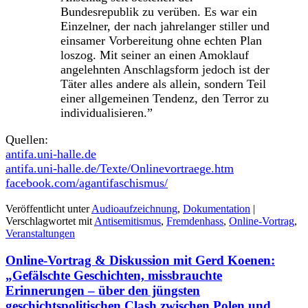
Bundesrepublik zu verüben. Es war ein
Einzelner, der nach jahrelanger stiller und
einsamer Vorbereitung ohne echten Plan
loszog. Mit seiner an einen Amoklauf
angelehnten Anschlagsform jedoch ist der
Täter alles andere als allein, sondern Teil
einer allgemeinen Tendenz, den Terror zu
individualisieren.”
Quellen:
antifa.uni-halle.de
antifa.uni-halle.de/Texte/Onlinevortraege.htm
facebook.com/agantifaschismus/
Veröffentlicht unter
Audioaufzeichnung
,
Dokumentation
|
Verschlagwortet mit
Antisemitismus
,
Fremdenhass
,
Online-Vortrag
,
Veranstaltungen
Online-Vortrag & Diskussion mit Gerd Koenen:
„Gefälschte Geschichten, missbrauchte
Erinnerungen – über den jüngsten
geschichtspolitischen Clash zwischen Polen und