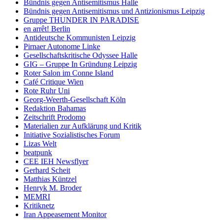
Bündnis gegen Antisemitismus Halle
Bündnis gegen Antisemitismus und Antizionismus Leipzig
Gruppe THUNDER IN PARADISE
en arrêt! Berlin
Antideutsche Kommunisten Leipzig
Pirnaer Autonome Linke
Gesellschaftskritische Odyssee Halle
GIG – Gruppe In Gründung Leipzig
Roter Salon im Conne Island
Café Critique Wien
Rote Ruhr Uni
Georg-Weerth-Gesellschaft Köln
Redaktion Bahamas
Zeitschrift Prodomo
Materialien zur Aufklärung und Kritik
Initiative Sozialistisches Forum
Lizas Welt
beatpunk
CEE IEH Newsflyer
Gerhard Scheit
Matthias Küntzel
Henryk M. Broder
MEMRI
Kritiknetz
Iran Appeasement Monitor