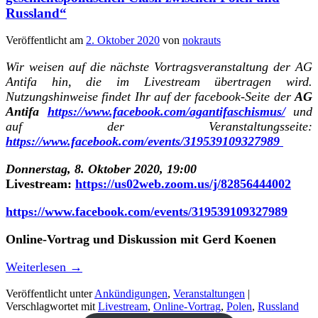
Russland“
Veröffentlicht am
2. Oktober 2020
von
nokrauts
Wir weisen auf die nächste Vortragsveranstaltung der AG
Antifa hin, die im Livestream übertragen wird.
Nutzungshinweise findet Ihr auf der facebook-Seite der
AG
Antifa
https://www.facebook.com/agantifaschismus/
und
auf der Veranstaltungsseite:
https://www.facebook.com/events/319539109327989
Donnerstag, 8. Oktober 2020, 19:00
Livestream:
https://us02web.zoom.us/j/82856444002
https://www.facebook.com/events/319539109327989
Online-Vortrag und Diskussion mit Gerd Koenen
Weiterlesen
→
Veröffentlicht unter
Ankündigungen
,
Veranstaltungen
|
Verschlagwortet mit
Livestream
,
Online-Vortrag
,
Polen
,
Russland