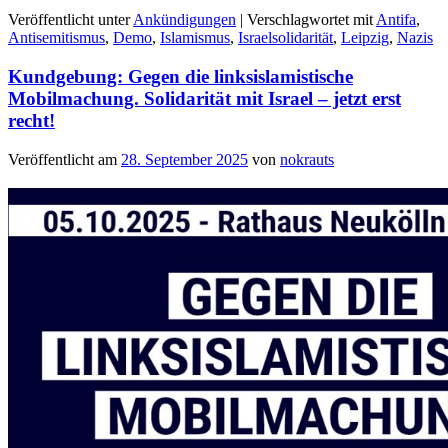
Veröffentlicht unter
Ankündigungen
|
Verschlagwortet mit
Antifa
,
Antisemitismus
,
Demo
,
Islamismus
,
Israelsolidarität
,
Leipzig
,
Nazis
Kundgebung: Gegen die linksislamistische
Mobilmachung. Solidarität mit Israel – jetzt erst
recht!
Veröffentlicht am
28. September 2025
von
nokrauts