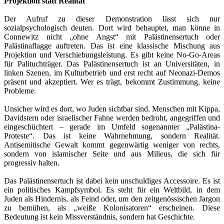
Projektion statt Realität
Der Aufruf zu dieser Demonstration lässt sich nur
sozialpsychologisch deuten. Dort wird behauptet, man könne in
Connewitz nicht „ohne Angst“ mit Palästinensertuch oder
Palästinaflagge auftreten. Das ist eine klassische Mischung aus
Projektion und Verschiebungsleistung. Es gibt keine No-Go-Areas
für Palituchträger. Das Palästinensertuch ist an Universitäten, in
linken Szenen, im Kulturbetrieb und erst recht auf Neonazi-Demos
präsent und akzeptiert. Wer es trägt, bekommt Zustimmung, keine
Probleme.
Unsicher wird es dort, wo Juden sichtbar sind. Menschen mit Kippa,
Davidstern oder israelischer Fahne werden bedroht, angegriffen und
eingeschüchtert – gerade im Umfeld sogenannter „Palästina-
Proteste“. Das ist keine Wahrnehmung, sondern Realität.
Antisemitische Gewalt kommt gegenwärtig weniger von rechts,
sondern von islamischer Seite und aus Milieus, die sich für
progressiv halten.
Das Palästinensertuch ist dabei kein unschuldiges Accessoire. Es ist
ein politisches Kampfsymbol. Es steht für ein Weltbild, in dem
Juden als Hindernis, als Feind oder, um den zeitgenössischen Jargon
zu bemühen, als „weiße Kolonisatoren“ erscheinen. Diese
Bedeutung ist kein Missverständnis, sondern hat Geschichte.