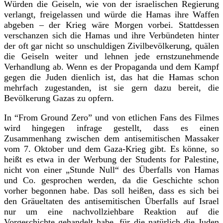
Würden die Geiseln, wie von der israelischen Regierung
verlangt, freigelassen und würde die Hamas ihre Waffen
abgeben – der Krieg wäre Morgen vorbei. Stattdessen
verschanzen sich die Hamas und ihre Verbündeten hinter
der oft gar nicht so unschuldigen Zivilbevölkerung, quälen
die Geiseln weiter und lehnen jede ernstzunehmende
Verhandlung ab. Wenn es der Propaganda und dem Kampf
gegen die Juden dienlich ist, das hat die Hamas schon
mehrfach zugestanden, ist sie gern dazu bereit, die
Bevölkerung Gazas zu opfern.
In “From Ground Zero” und von etlichen Fans des Filmes
wird hingegen infrage gestellt, dass es einen
Zusammenhang zwischen dem antisemitischen Massaker
vom 7. Oktober und dem Gaza-Krieg gibt. Es könne, so
heißt es etwa in der Werbung der Students for Palestine,
nicht von einer „Stunde Null“ des Überfalls von Hamas
und Co. gesprochen werden, da die Geschichte schon
vorher begonnen habe. Das soll heißen, dass es sich bei
den Gräueltaten des antisemitischen Überfalls auf Israel
nur um eine nachvollziehbare Reaktion auf die
Vorgeschichte gehandelt habe, für die natürlich die Juden