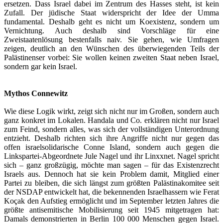
ersetzen. Dass Israel dabei im Zentrum des Hasses steht, ist kein
Zufall. Der jüdische Staat widerspricht der Idee der Umma
fundamental. Deshalb geht es nicht um Koexistenz, sondern um
Vernichtung. Auch deshalb sind Vorschläge für eine
Zweistaatenlösung bestenfalls naiv. Sie gehen, wie Umfragen
zeigen, deutlich an den Wünschen des überwiegenden Teils der
Palästinenser vorbei: Sie wollen keinen zweiten Staat neben Israel,
sondern gar kein Israel.
Mythos Connewitz
Wie diese Logik wirkt, zeigt sich nicht nur im Großen, sondern auch
ganz konkret im Lokalen. Handala und Co. erklären nicht nur Israel
zum Feind, sondern alles, was sich der vollständigen Unterordnung
entzieht. Deshalb richten sich ihre Angriffe nicht nur gegen das
offen israelsolidarische Conne Island, sondern auch gegen die
Linkspartei-Abgeordnete Jule Nagel und ihr Linxxnet. Nagel spricht
sich – ganz großzügig, möchte man sagen – für das Existenzrecht
Israels aus. Dennoch hat sie kein Problem damit, Mitglied einer
Partei zu bleiben, die sich längst zum größten Palästinakomitee seit
der NSDAP entwickelt hat, die bekennenden Israelhassern wie Ferat
Koçak den Aufstieg ermöglicht und im September letzten Jahres die
größte antisemitische Mobilisierung seit 1945 mitgetragen hat:
Damals demonstrierten in Berlin 100 000 Menschen gegen Israel.