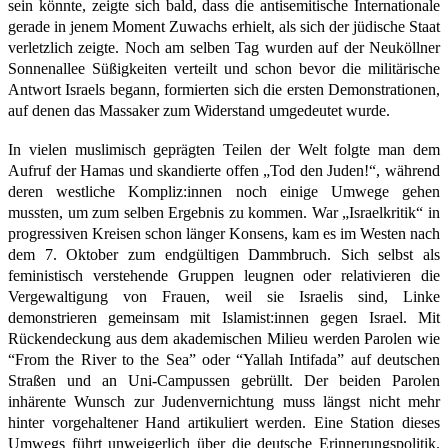
sein könnte, zeigte sich bald, dass die antisemitische Internationale
gerade in jenem Moment Zuwachs erhielt, als sich der jüdische Staat
verletzlich zeigte. Noch am selben Tag wurden auf der Neuköllner
Sonnenallee Süßigkeiten verteilt und schon bevor die militärische
Antwort Israels begann, formierten sich die ersten Demonstrationen,
auf denen das Massaker zum Widerstand umgedeutet wurde.
In vielen muslimisch geprägten Teilen der Welt folgte man dem
Aufruf der Hamas und skandierte offen „Tod den Juden!“, während
deren westliche Kompliz:innen noch einige Umwege gehen
mussten, um zum selben Ergebnis zu kommen. War „Israelkritik“ in
progressiven Kreisen schon länger Konsens, kam es im Westen nach
dem 7. Oktober zum endgültigen Dammbruch. Sich selbst als
feministisch verstehende Gruppen leugnen oder relativieren die
Vergewaltigung von Frauen, weil sie Israelis sind, Linke
demonstrieren gemeinsam mit Islamist:innen gegen Israel. Mit
Rückendeckung aus dem akademischen Milieu werden Parolen wie
“From the River to the Sea” oder “Yallah Intifada” auf deutschen
Straßen und an Uni-Campussen gebrüllt. Der beiden Parolen
inhärente Wunsch zur Judenvernichtung muss längst nicht mehr
hinter vorgehaltener Hand artikuliert werden. Eine Station dieses
Umwegs führt unweigerlich über die deutsche Erinnerungspolitik.