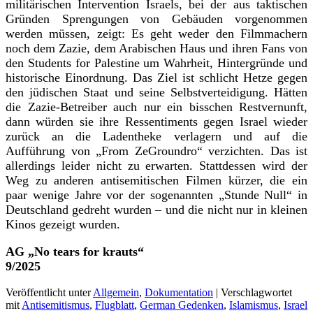
militärischen Intervention Israels, bei der aus taktischen
Gründen Sprengungen von Gebäuden vorgenommen
werden müssen, zeigt: Es geht weder den Filmmachern
noch dem Zazie, dem Arabischen Haus und ihren Fans von
den Students for Palestine um Wahrheit, Hintergründe und
historische Einordnung. Das Ziel ist schlicht Hetze gegen
den jüdischen Staat und seine Selbstverteidigung. Hätten
die Zazie-Betreiber auch nur ein bisschen Restvernunft,
dann würden sie ihre Ressentiments gegen Israel wieder
zurück an die Ladentheke verlagern und auf die
Aufführung von „From ZeGroundro“ verzichten. Das ist
allerdings leider nicht zu erwarten. Stattdessen wird der
Weg zu anderen antisemitischen Filmen kürzer, die ein
paar wenige Jahre vor der sogenannten „Stunde Null“ in
Deutschland gedreht wurden – und die nicht nur in kleinen
Kinos gezeigt wurden.
AG „No tears for krauts“
9/2025
Veröffentlicht unter
Allgemein
,
Dokumentation
|
Verschlagwortet
mit
Antisemitismus
,
Flugblatt
,
German Gedenken
,
Islamismus
,
Israel