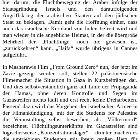
hier darum, die Fluchtbewegung der Araber infolge der
Staatsgründung Israels und den darauffolgenden
Angriffskrieg der arabischen Staaten auf den jüdischen
Staat zu beklagen. Damit geht die Hoffnung einher, dass
auch das israelische Kernland von Juden befreit wird und
man wieder in die angebliche Heimat, in der die übergroße
Mehrheit der „Flüchtlinge“ noch nie gewesen ist,
„zurückkehren“ kann. „Haifa“ wurde übrigens in Cannes
aufgeführt.
In Masharawis Film „From Ground Zero“ nun, der jetzt im
Zazie gezeigt werden soll, stellen 22 palästinensische
Filmemacher die Situation in Gaza in Kurzbeiträgen dar.
Und dies selbstverständlich ganz auf Linie der Propaganda
der Hamas, ohne deren Kontrolle und Segen im
Gazastreifen nichts läuft und erst recht keine Dreharbeiten.
Passend dazu wird das Vorgehen der israelischen Armee in
der Filmankündigung, mit der die Students for Palestine
die Veranstaltung selbst bewerben, als „Völkermord“
bezeichnet. Flüchtlingsunterkünfte im Gazastreifen sind
logischerweise „Konzentrationslager“ – drunter machen es
die umtriebigen Studenten mit ihrem großen Herz für