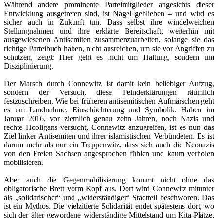
Während andere prominente Parteimitglieder angesichts dieser
Entwicklung ausgetreten sind, ist Nagel geblieben – und wird es
sicher auch in Zukunft tun. Dass selbst ihre windelweichen
Stellungnahmen und ihre erklärte Bereitschaft, weiterhin mit
ausgewiesenen Antisemiten zusammenzuarbeiten, solange sie das
richtige Parteibuch haben, nicht ausreichen, um sie vor Angriffen zu
schützen, zeigt: Hier geht es nicht um Haltung, sondern um
Disziplinierung.
Der Marsch durch Connewitz ist damit kein beliebiger Aufzug,
sondern der Versuch, diese Feinderklärungen räumlich
festzuschreiben. Wie bei früheren antisemitischen Aufmärschen geht
es um Landnahme, Einschüchterung und Symbolik. Haben im
Januar 2016, vor ziemlich genau zehn Jahren, noch Nazis und
rechte Hooligans versucht, Connewitz anzugreifen, ist es nun das
Ziel linker Antisemiten und ihrer islamistischen Verbündeten. Es ist
darum mehr als nur ein Treppenwitz, dass sich auch die Neonazis
von den Freien Sachsen angesprochen fühlen und kaum verholen
mobilisieren.
Aber auch die Gegenmobilisierung kommt nicht ohne das
obligatorische Brett vorm Kopf aus. Dort wird Connewitz mitunter
als „solidarischer“ und „widerständiger“ Stadtteil beschworen. Das
ist ein Mythos. Die vielzitierte Solidarität endet spätestens dort, wo
sich der älter gewordene widerständige Mittelstand um Kita-Plätze,