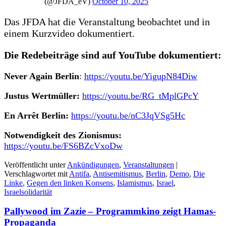
(@JFDA_eV)
October 10, 2025
Das JFDA hat die Veranstaltung beobachtet und in
einem Kurzvideo dokumentiert.
Die Redebeiträge sind auf YouTube dokumentiert:
Never Again Berlin
:
https://youtu.be/YigupN84Diw
Justus Wertmüller:
https://youtu.be/RG_tMplGPcY
En Arrêt Berlin:
https://youtu.be/nC3JqVSg5Hc
Notwendigkeit des Zionismus:
https://youtu.be/FS6BZcVxoDw
Veröffentlicht unter
Ankündigungen
,
Veranstaltungen
|
Verschlagwortet mit
Antifa
,
Antisemitismus
,
Berlin
,
Demo
,
Die
Linke
,
Gegen den linken Konsens
,
Islamismus
,
Israel
,
Israelsolidarität
Pallywood im Zazie – Programmkino zeigt Hamas-
Propaganda