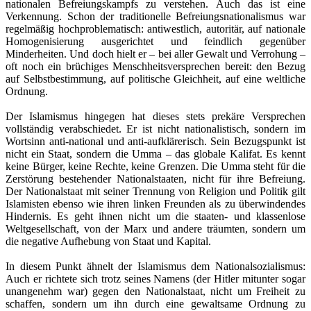
nationalen Befreiungskampfs zu verstehen. Auch das ist eine
Verkennung. Schon der traditionelle Befreiungsnationalismus war
regelmäßig hochproblematisch: antiwestlich, autoritär, auf nationale
Homogenisierung ausgerichtet und feindlich gegenüber
Minderheiten. Und doch hielt er – bei aller Gewalt und Verrohung –
oft noch ein brüchiges Menschheitsversprechen bereit: den Bezug
auf Selbstbestimmung, auf politische Gleichheit, auf eine weltliche
Ordnung.
Der Islamismus hingegen hat dieses stets prekäre Versprechen
vollständig verabschiedet. Er ist nicht nationalistisch, sondern im
Wortsinn anti-national und anti-aufklärerisch. Sein Bezugspunkt ist
nicht ein Staat, sondern die Umma – das globale Kalifat. Es kennt
keine Bürger, keine Rechte, keine Grenzen. Die Umma steht für die
Zerstörung bestehender Nationalstaaten, nicht für ihre Befreiung.
Der Nationalstaat mit seiner Trennung von Religion und Politik gilt
Islamisten ebenso wie ihren linken Freunden als zu überwindendes
Hindernis. Es geht ihnen nicht um die staaten- und klassenlose
Weltgesellschaft, von der Marx und andere träumten, sondern um
die negative Aufhebung von Staat und Kapital.
In diesem Punkt ähnelt der Islamismus dem Nationalsozialismus:
Auch er richtete sich trotz seines Namens (der Hitler mitunter sogar
unangenehm war) gegen den Nationalstaat, nicht um Freiheit zu
schaffen, sondern um ihn durch eine gewaltsame Ordnung zu