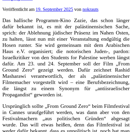
Veröffentlicht am
19. September 2025
von
nokrauts
Das hallische Programm-Kino Zazie, das schon länger
dafür bekannt ist, es mit der palästinensischen Sache,
sprich: der Ablehnung jüdischer Präsenz im Nahen Osten,
zu halten, lässt nun mit einer Veranstaltung endgültig die
Hosen runter. Sie wird gemeinsam mit dem Arabischen
Haus e.V. organisiert; die notorischen Juden‑, pardon:
Israelkritiker von den Students for Palestine werben längst
dafür. Am 23. und 24. September soll der Film „From
Ground Zero“ gezeigt werden. Dafür zeichnet Rashid
Masharawi verantwortlich, der als „palästinensischer
Filmemacher vorgestellt wird – eine Berufsbezeichnung,
die längst zu einem Synonym für „antiisraelischer
Propagandist“ geworden ist.
Ursprünglich sollte „From Ground Zero“ beim Filmfestival
in Cannes uraufgeführt werden, was dann aber von den
Festivalmachern „aus politischen Gründen“ abgesagt
wurde. Das will etwas heißen, denn das Filmfestival ist
weder dafür bekannt, dass es unpolitisch ist, noch hat man