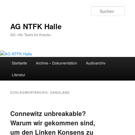
Zum
Zum
primären
sekundären
Such
Inhalt
Inhalt
springen
springen
AG NTFK Halle
AG »No Tears for Krauts«
Hauptmenü
Startseite
Archive – Dokumentation
Audioarchiv
Literatur
SCHLAGWORTARCHIV:
GANGLAND
Connewitz unbreakable?
Warum wir gekommen sind,
um den Linken Konsens zu