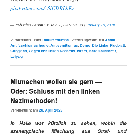
pic.twitter.com/v5lCDRLhKr
— Jüdisches Forum (JFDA e.V.) (@JFDA_eV)
January 18, 2026
Veröffentlicht unter
Dokumentation
|
Verschlagwortet mit
Antifa
,
Antifaschismus heute
,
Antisemitismus
,
Demo
,
Die Linke
,
Flugblatt
,
Gangland
,
Gegen den linken Konsens
,
Israel
,
Israelsolidarität
,
Leipzig
Mitmachen wollen sie gern —
Oder: Schluss mit den linken
Nazimethoden!
Veröffentlicht am
28. April 2023
In Halle war kürzlich zu sehen, wohin die
szenetypische Mischung aus Straf- und