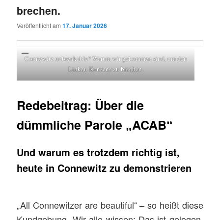
brechen.
Veröffentlicht am
17. Januar 2026
Connewitz unbreakable? Warum wir gekommen sind, um den
Linken Konsens zu brechen.
Redebeitrag: Über die
dümmliche Parole „ACAB“
Und
warum es trotzdem richtig ist,
heute in Connewitz zu demonstrieren
„All Connewitzer are beautiful“ – so heißt diese
Kundgebung. Wir alle wissen: Das ist gelogen.