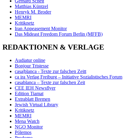
Gerhard Scheit
Matthias Küntzel
Henryk M. Broder
MEMRI
Kritiknetz
Iran Appeasement Monitor
Das Mideast Freedom Forum Berlin (MFFB)
REDAKTIONEN & VERLAGE
Audiatur online
Bonjour Tristesse
casa|blanca - Texte zur falschen Zeitt
ça ira Verlag Freiburg – Initiative Sozialistisches Forum
casablanca – Texte zur falschen Zeit
CEE IEH Newsflyer
Edition Tiamat
Extrablatt Bremen
Jewish Virtual Library
Kritiknetz
MEMRI
Mena Watch
NGO Monitor
Pólemos
Prodomo