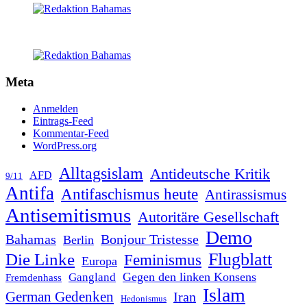
Meta
Anmelden
Eintrags-Feed
Kommentar-Feed
WordPress.org
Alltagsislam
Antideutsche Kritik
AFD
9/11
Antifa
Antifaschismus heute
Antirassismus
Antisemitismus
Autoritäre Gesellschaft
Demo
Bahamas
Bonjour Tristesse
Berlin
Flugblatt
Die Linke
Feminismus
Europa
Gegen den linken Konsens
Gangland
Fremdenhass
Islam
German Gedenken
Iran
Hedonismus