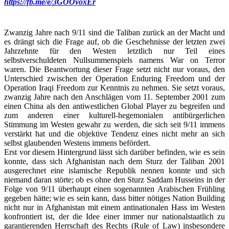
https://fb.me/e/3GOOyoxEr
Zwanzig Jahre nach 9/11 sind die Taliban zurück an der Macht und
es drängt sich die Frage auf, ob die Geschehnisse der letzten zwei
Jahrzehnte für den Westen letztlich nur Teil eines
selbstverschuldeten Nullsummenspiels namens War on Terror
waren. Die Beantwortung dieser Frage setzt nicht nur voraus, den
Unterschied zwischen der Operation Enduring Freedom und der
Operation Iraqi Freedom zur Kenntnis zu nehmen. Sie setzt voraus,
zwanzig Jahre nach den Anschlägen vom 11. September 2001 zum
einen China als den antiwestlichen Global Player zu begreifen und
zum anderen einer kulturell-hegemonialen antibürgerlichen
Stimmung im Westen gewahr zu werden, die sich seit 9/11 immens
verstärkt hat und die objektive Tendenz eines nicht mehr an sich
selbst glaubenden Westens immens befördert.
Erst vor diesem Hintergrund lässt sich darüber befinden, wie es sein
konnte, dass sich Afghanistan nach dem Sturz der Taliban 2001
ausgerechnet eine islamische Republik nennen konnte und sich
niemand daran störte; ob es ohne den Sturz Saddam Husseins in der
Folge von 9/11 überhaupt einen sogenannten Arabischen Frühling
gegeben hätte; wie es sein kann, dass bitter nötiges Nation Building
nicht nur in Afghanistan mit einem antinationalen Hass im Westen
konfrontiert ist, der die Idee einer immer nur nationalstaatlich zu
garantierenden Herrschaft des Rechts (Rule of Law) insbesondere