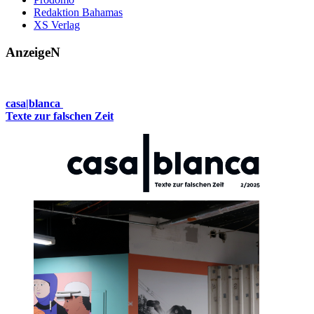
Redaktion Bahamas
XS Verlag
AnzeigeN
casa|blanca
Texte zur falschen Zeit