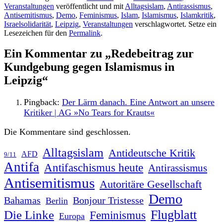
Veranstaltungen
veröffentlicht und mit
Alltagsislam
,
Antirassismus
,
Antisemitismus
,
Demo
,
Feminismus
,
Islam
,
Islamismus
,
Islamkritik
,
Israelsolidarität
,
Leipzig
,
Veranstaltungen
verschlagwortet. Setze ein
Lesezeichen für den
Permalink
.
Ein Kommentar zu „
Redebeitrag zur
Kundgebung gegen Islamismus in
Leipzig
“
Pingback:
Der Lärm danach. Eine Antwort an unsere
Kritiker | AG »No Tears for Krauts«
Die Kommentare sind geschlossen.
Alltagsislam
Antideutsche Kritik
AFD
9/11
Antifa
Antifaschismus heute
Antirassismus
Antisemitismus
Autoritäre Gesellschaft
Demo
Bahamas
Bonjour Tristesse
Berlin
Flugblatt
Die Linke
Feminismus
Europa