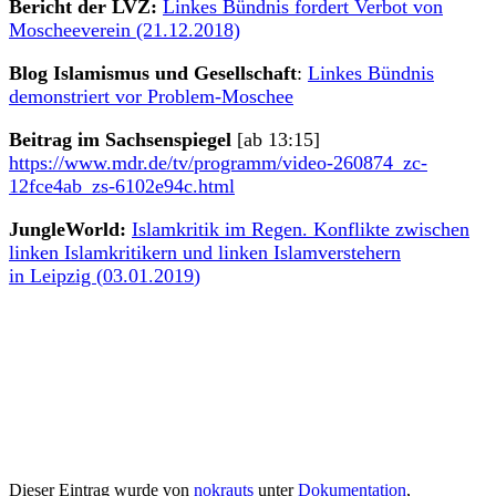
Bericht der LVZ:
Linkes Bündnis fordert Verbot von
Moscheeverein
(21.12.2018)
Blog Islamismus und Gesellschaft
:
Linkes Bündnis
demonstriert vor Problem-Moschee
Beitrag im Sachsenspiegel
[ab 13:15]
https://www.mdr.de/tv/programm/video-260874_zc-
12fce4ab_zs-6102e94c.html
JungleWorld:
Islamkritik im Regen. Konflikte zwischen
linken Islamkritikern und linken Islamverstehern
in Leipzig (
03.01.2019
)
Dieser Eintrag wurde von
nokrauts
unter
Dokumentation
,