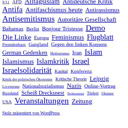
Alltagsislam
Antideutsche Kritik
AFD
9/11
Antifa
Antifaschismus heute
Antirassismus
Antisemitismus
Autoritäre Gesellschaft
Demo
Bahamas
Bonjour Tristesse
Berlin
Flugblatt
Die Linke
Feminismus
Europa
Gegen den linken Konsens
Gangland
Fremdenhass
Islam
German Gedenken
Iran
Hedonismus
Israel
Islamkritik
Islamismus
Israelsolidarität
Konferenz
Kapital
Leipzig
Kritische Theorie
Kritik der politischen Ökonomie
Nazis
Nationalsozialismus
Online-Vortrag
Livestream
Scheiß Drecksnest
Russland
Türkei
Ukraine
Technoszene
Veranstaltungen
Zeitung
USA
Stolz präsentiert von WordPress