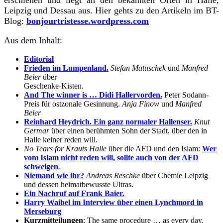
erschienen und liegt an den bekannten Orten in Halle,
Leipzig und Dessau aus. Hier gehts zu den Artikeln im BT-
Blog:
bonjourtristesse.wordpress.com
Aus dem Inhalt:
Editorial
Frieden im Lumpenland.
Stefan Matuschek
und
Manfred
Beier
über
Geschenke-Kisten.
And The winner is … Didi Hallervorden.
Peter Sodann-
Preis für ostzonale Gesinnung.
Anja Finow
und
Manfred
Beier
Reinhard Heydrich. Ein ganz normaler Hallenser.
Knut
Germar
über einen berühmten Sohn der Stadt, über den in
Halle keiner reden will.
No Tears for Krauts Halle
über die AFD und den Islam:
Wer
vom Islam nicht reden will,
sollte auch von der AFD
schweigen
.
Niemand wie ihr?
Andreas Reschke
über Chemie Leipzig
und dessen heimatbewusste Ultras.
Ein Nachruf auf Frank Baier.
Harry Waibel im Interview über einen
Lynchmord in
Merseburg
Kurzmitteilungen
: The same procedure … as every day.