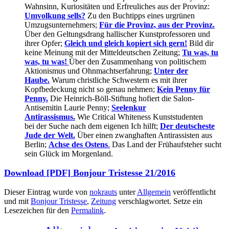
Wahnsinn, Kuriositäten und Erfreuliches aus der Provinz:
Umvolkung sells?
Zu den Buchtipps eines urgrünen
Umzugsunternehmers;
Für die Provinz, aus der Provinz.
Über den Geltungsdrang hallischer Kunstprofessoren und
ihrer Opfer;
Gleich und gleich kopiert sich gern!
Bild dir
keine Meinung mit der Mitteldeutschen Zeitung;
Tu was, tu
was, tu was!
Über den Zusammenhang von politischem
Aktionismus und Ohnmachtserfahrung;
Unter der
Haube.
Warum christliche Schwestern es mit ihrer
Kopfbedeckung nicht so genau nehmen;
Kein Penny für
Penny.
Die Heinrich-Böll-Stiftung hofiert die Salon-
Antisemitin Laurie Penny;
Seelenkur
Antirassismus.
Wie Critical Whiteness Kunststudenten
bei der Suche nach dem eigenen Ich hilft;
Der deutscheste
Jude der Welt.
Über einen zwanghaften Antirassisten aus
Berlin;
Achse des Ostens
.
Das Land der Frühaufsteher sucht
sein Glück im Morgenland.
Download [PDF] Bonjour Tristesse 21/2016
Dieser Eintrag wurde von
nokrauts
unter
Allgemein
veröffentlicht
und mit
Bonjour Tristesse
,
Zeitung
verschlagwortet. Setze ein
Lesezeichen für den
Permalink
.