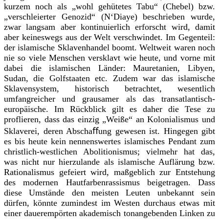
kurzem noch als „wohl gehütetes Tabu“ (Chebel) bzw.
„verschleierter Genozid“ (N‘Diaye) beschrieben wurde,
zwar langsam aber kontinuierlich erforscht wird, damit
aber keineswegs aus der Welt verschwindet. Im Gegenteil:
der islamische Sklavenhandel boomt. Weltweit waren noch
nie so viele Menschen versklavt wie heute, und vorne mit
dabei die islamischen Länder: Mauretanien, Libyen,
Sudan, die Golfstaaten etc. Zudem war das islamische
Sklavensystem, historisch betrachtet, wesentlich
umfangreicher und grausamer als das transatlantisch-
europäische. Im Rückblick gilt es daher die Tese zu
proflieren, dass das einzig „Weiße“ an Kolonialismus und
Sklaverei, deren Abschaﬀung gewesen ist. Hingegen gibt
es bis heute kein nennenswertes islamisches Pendant zum
christlich-westlichen Abolitionismus; vielmehr hat das,
was nicht nur hierzulande als islamische Auflärung bzw.
Rationalismus gefeiert wird, maßgeblich zur Entstehung
des modernen Hautfarbenrassismus beigetragen. Dass
diese Umstände den meisten Leuten unbekannt sein
dürfen, könnte zumindest im Westen durchaus etwas mit
einer dauerempörten akademisch tonangebenden Linken zu