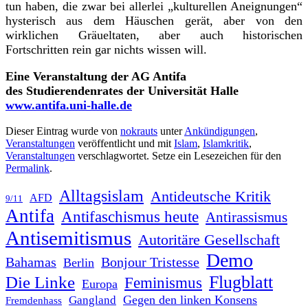
tun haben, die zwar bei allerlei „kulturellen Aneignungen“
hysterisch aus dem Häuschen gerät, aber von den
wirklichen Gräueltaten, aber auch historischen
Fortschritten rein gar nichts wissen will.
Eine Veranstaltung der AG Antifa
des Studierendenrates der Universität Halle
www.antifa.uni-halle.de
Dieser Eintrag wurde von
nokrauts
unter
Ankündigungen
,
Veranstaltungen
veröffentlicht und mit
Islam
,
Islamkritik
,
Veranstaltungen
verschlagwortet. Setze ein Lesezeichen für den
Permalink
.
Alltagsislam
Antideutsche Kritik
AFD
9/11
Antifa
Antifaschismus heute
Antirassismus
Antisemitismus
Autoritäre Gesellschaft
Demo
Bahamas
Bonjour Tristesse
Berlin
Flugblatt
Die Linke
Feminismus
Europa
Gegen den linken Konsens
Gangland
Fremdenhass