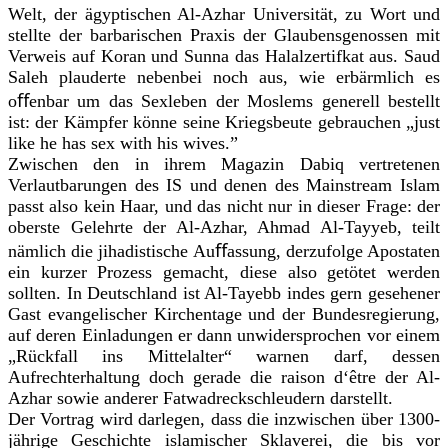
Welt, der ägyptischen Al-Azhar Universität, zu Wort und
stellte der barbarischen Praxis der Glaubensgenossen mit
Verweis auf Koran und Sunna das Halalzertifkat aus. Saud
Saleh plauderte nebenbei noch aus, wie erbärmlich es
oﬀenbar um das Sexleben der Moslems generell bestellt
ist: der Kämpfer könne seine Kriegsbeute gebrauchen „just
like he has sex with his wives.”
Zwischen den in ihrem Magazin Dabiq vertretenen
Verlautbarungen des IS und denen des Mainstream Islam
passt also kein Haar, und das nicht nur in dieser Frage: der
oberste Gelehrte der Al-Azhar, Ahmad Al-Tayyeb, teilt
nämlich die jihadistische Auﬀassung, derzufolge Apostaten
ein kurzer Prozess gemacht, diese also getötet werden
sollten. In Deutschland ist Al-Tayebb indes gern gesehener
Gast evangelischer Kirchentage und der Bundesregierung,
auf deren Einladungen er dann unwidersprochen vor einem
„Rückfall ins Mittelalter“ warnen darf, dessen
Aufrechterhaltung doch gerade die raison d‘être der Al-
Azhar sowie anderer Fatwadreckschleudern darstellt.
Der Vortrag wird darlegen, dass die inzwischen über 1300-
jährige Geschichte islamischer Sklaverei, die bis vor