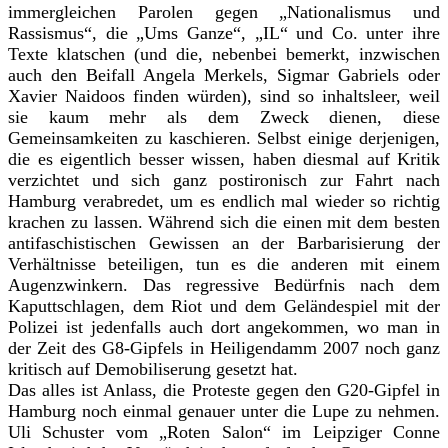
immergleichen Parolen gegen „Nationalismus und
Rassismus“, die „Ums Ganze“, „IL“ und Co. unter ihre
Texte klatschen (und die, nebenbei bemerkt, inzwischen
auch den Beifall Angela Merkels, Sigmar Gabriels oder
Xavier Naidoos finden würden), sind so inhaltsleer, weil
sie kaum mehr als dem Zweck dienen, diese
Gemeinsamkeiten zu kaschieren. Selbst einige derjenigen,
die es eigentlich besser wissen, haben diesmal auf Kritik
verzichtet und sich ganz postironisch zur Fahrt nach
Hamburg verabredet, um es endlich mal wieder so richtig
krachen zu lassen. Während sich die einen mit dem besten
antifaschistischen Gewissen an der Barbarisierung der
Verhältnisse beteiligen, tun es die anderen mit einem
Augenzwinkern. Das regressive Bedürfnis nach dem
Kaputtschlagen, dem Riot und dem Geländespiel mit der
Polizei ist jedenfalls auch dort angekommen, wo man in
der Zeit des G8-Gipfels in Heiligendamm 2007 noch ganz
kritisch auf Demobiliserung gesetzt hat.
Das alles ist Anlass, die Proteste gegen den G20-Gipfel in
Hamburg noch einmal genauer unter die Lupe zu nehmen.
Uli Schuster vom „Roten Salon“ im Leipziger Conne