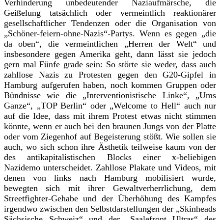
Verhinderung unbedeutender Naziaufmärsche, die
Geißelung tatsächlich oder vermeintlich reaktionärer
gesellschaftlicher Tendenzen oder die Organisation von
„Schöner-feiern-ohne-Nazis“-Partys. Wenn es gegen „die
da oben“, die vermeintlichen „Herren der Welt“ und
insbesondere gegen Amerika geht, dann lässt sie jedoch
gern mal Fünfe grade sein: So störte sie weder, dass auch
zahllose Nazis zu Protesten gegen den G20-Gipfel in
Hamburg aufgerufen haben, noch kommen Gruppen oder
Bündnisse wie die „Interventionistische Linke“, „Ums
Ganze“, „TOP Berlin“ oder „Welcome to Hell“ auch nur
auf die Idee, dass mit ihrem Protest etwas nicht stimmen
könnte, wenn er auch bei den braunen Jungs von der Platte
oder vom Ziegenhof auf Begeisterung stößt. Wie sollen sie
auch, wo sich schon ihre Ästhetik teilweise kaum von der
des antikapitalistischen Blocks einer x‑beliebigen
Nazidemo unterscheidet. Zahllose Plakate und Videos, mit
denen von links nach Hamburg mobilisiert wurde,
bewegten sich mit ihrer Gewaltverherrlichung, dem
Streetfighter-Gehabe und der Überhöhung des Kampfes
irgendwo zwischen den Selbstdarstellungen der „Skinheads
Sächsische Schweiz“ und der „Saalefront Ultras“ des