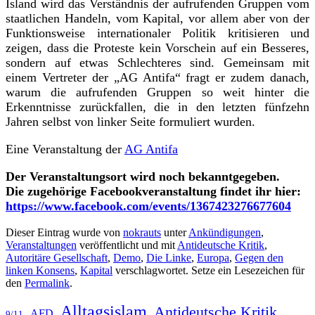
Island wird das Verständnis der aufrufenden Gruppen vom
staatlichen Handeln, vom Kapital, vor allem aber von der
Funktionsweise internationaler Politik kritisieren und
zeigen, dass die Proteste kein Vorschein auf ein Besseres,
sondern auf etwas Schlechteres sind. Gemeinsam mit
einem Vertreter der „AG Antifa“ fragt er zudem danach,
warum die aufrufenden Gruppen so weit hinter die
Erkenntnisse zurückfallen, die in den letzten fünfzehn
Jahren selbst von linker Seite formuliert wurden.
Eine Veranstaltung der
AG Antifa
Der Veranstaltungsort wird noch bekanntgegeben.
Die zugehörige Facebookveranstaltung findet ihr hier:
https://www.facebook.com/events/1367423276677604
Dieser Eintrag wurde von
nokrauts
unter
Ankündigungen
,
Veranstaltungen
veröffentlicht und mit
Antideutsche Kritik
,
Autoritäre Gesellschaft
,
Demo
,
Die Linke
,
Europa
,
Gegen den
linken Konsens
,
Kapital
verschlagwortet. Setze ein Lesezeichen für
den
Permalink
.
Alltagsislam
Antideutsche Kritik
AFD
9/11