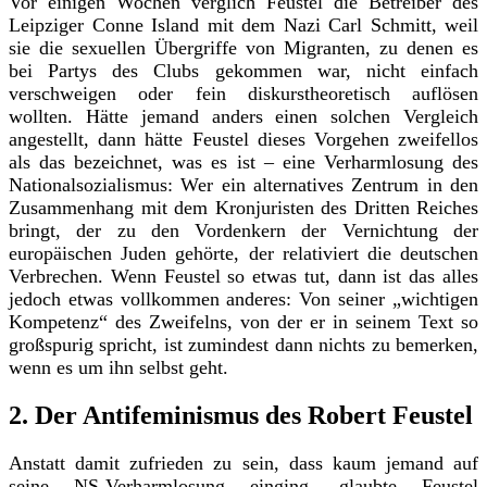
Vor einigen Wochen verglich Feustel die Betreiber des
Leipziger Conne Island mit dem Nazi Carl Schmitt, weil
sie die sexuellen Übergriffe von Migranten, zu denen es
bei Partys des Clubs gekommen war, nicht einfach
verschweigen oder fein diskurstheoretisch auflösen
wollten. Hätte jemand anders einen solchen Vergleich
angestellt, dann hätte Feustel dieses Vorgehen zweifellos
als das bezeichnet, was es ist – eine Verharmlosung des
Nationalsozialismus: Wer ein alternatives Zentrum in den
Zusammenhang mit dem Kronjuristen des Dritten Reiches
bringt, der zu den Vordenkern der Vernichtung der
europäischen Juden gehörte, der relativiert die deutschen
Verbrechen. Wenn Feustel so etwas tut, dann ist das alles
jedoch etwas vollkommen anderes: Von seiner „wichtigen
Kompetenz“ des Zweifelns, von der er in seinem Text so
großspurig spricht, ist zumindest dann nichts zu bemerken,
wenn es um ihn selbst geht.
2. Der Antifeminismus des Robert Feustel
Anstatt damit zufrieden zu sein, dass kaum jemand auf
seine NS-Verharmlosung einging, glaubte Feustel