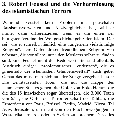
3. Robert Feustel und die Verharmlosung
des islamistischen Terrors
Während Feustel kein Problem mit pauschalen
Rassismusvorwürfen und Nazivergleichen hat, will er
immer dann differenzieren, wenn es um einen der
blutigsten Vereine der Weltgeschichte geht: den Islam. Der
sei, wie er schreibt, nämlich eine „ungemein vielstimmige
Religion“. Die Opfer dieser freundlichen Religion von
nebenan, die vor allem unter den Moslems selbst zu finden
sind, sind Feustel nicht der Rede wert. Sie sind allenfalls
Ausdruck einiger „problematischer Tendenzen“, die es
„innerhalb der islamischen Glaubensvielfalt“ auch gebe.
Genau das muss man sich auf der Zunge zergehen lassen:
Die zehntausenden Toten, die auf die Kappe des
Islamischen Staates gehen, die Opfer von Boko Haram, die
die des IS inzwischen sogar übersteigen, die 3.000 Toten
von 9/11, die Opfer der Terrorherrschaft der Taliban, die
Ermordeten von Paris, Brüssel, Berlin, Madrid, Nizza, Tel
Aviv, Jerusalem, um nicht von den Fluchtbewegungen in
Westafrika, im Irak oder in Syrien zu sprechen: Das alles