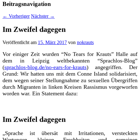
Beitragsnavigation
←
Vorheriger
Nächster
→
Im Zweifel dagegen
Veröffentlicht am
15. März 2017
von
nokrauts
Vor einiger Zeit wurden “No Tears for Krauts” Halle auf
dem in Leipzig weltbekannten “Sprachlos-Blog”
(
sprachlos-blog.de/no-ears-for-krauts
)
angegriffen. Der
Grund: Wir hatten uns mit dem Conne Island solidarisiert,
dem wegen seiner Stellungnahme zu sexuellen Übergriffen
durch Migranten in linken Kreisen Rassismus vorgeworfen
worden war. Ein Statement dazu:
Im Zweifel dagegen
„Sprach
e ist übersät mit Irritationen, versteckten
Wertungen, kleinen Frechheiten und gemeinen