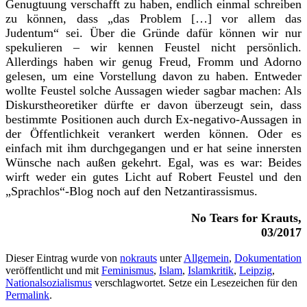
Genugtuung verschafft zu haben, endlich einmal schreiben
zu können, dass „das Problem […] vor allem das
Judentum“ sei. Über die Gründe dafür können wir nur
spekulieren – wir kennen Feustel nicht persönlich.
Allerdings haben wir genug Freud, Fromm und Adorno
gelesen, um eine Vorstellung davon zu haben. Entweder
wollte Feustel solche Aussagen wieder sagbar machen: Als
Diskurstheoretiker dürfte er davon überzeugt sein, dass
bestimmte Positionen auch durch Ex-negativo-Aussagen in
der Öffentlichkeit verankert werden können. Oder es
einfach mit ihm durchgegangen und er hat seine innersten
Wünsche nach außen gekehrt. Egal, was es war: Beides
wirft weder ein gutes Licht auf Robert Feustel und den
„Sprachlos“-Blog noch auf den Netzantirassismus.
No Tears for Krauts,
03/2017
Dieser Eintrag wurde von
nokrauts
unter
Allgemein
,
Dokumentation
veröffentlicht und mit
Feminismus
,
Islam
,
Islamkritik
,
Leipzig
,
Nationalsozialismus
verschlagwortet. Setze ein Lesezeichen für den
Permalink
.